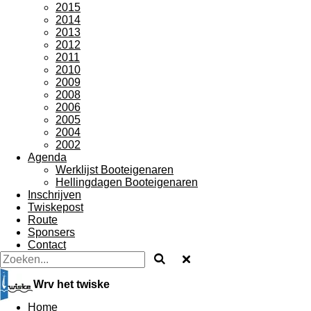
2015
2014
2013
2012
2011
2010
2009
2008
2006
2005
2004
2002
Agenda
Werklijst Booteigenaren
Hellingdagen Booteigenaren
Inschrijven
Twiskepost
Route
Sponsers
Contact
Wrv het twiske
Home