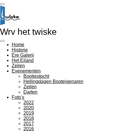
Ga
direct
naar
de
hoofdinhoud
Wrv het twiske
Home
Historie
Ere Galerij
Het Eiland
Zeilen
Evenementen
Bootjestocht
Hellingdagen Booteigenaren
Zeilen
Darten
Foto's
2022
2020
2019
2018
2017
2016